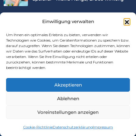
Einwilligung verwalten
JUNI
6
, 2025
Wie Oft Sollte Man Zur Zahnärztlichen
Um Ihnen ein optimales Erlebnis zu bieten, verwenden wir
Technologien wie Cookies, um Geräteinformationen zu speichern bzw.
Vorsorge?
darauf zuzugreifen. Wenn Sie diesen Technologien zustimmen, können
wir Daten wie das Surfverhalten oder eindeutige IDs auf dieser Website
verarbeiten. Wenn Sie Ihre Einwilligung nicht erteilen oder
Rechtliches
zurückziehen, können bestimmte Merkmale und Funktionen
beeinträchtigt werden.
Datenschutzerklärung
Akzeptieren
Impressum
Ablehnen
Barrierefreiheitserklärung
Voreinstellungen anzeigen
Cookie-Richtlinie
Datenschutzerklärung
Impressum